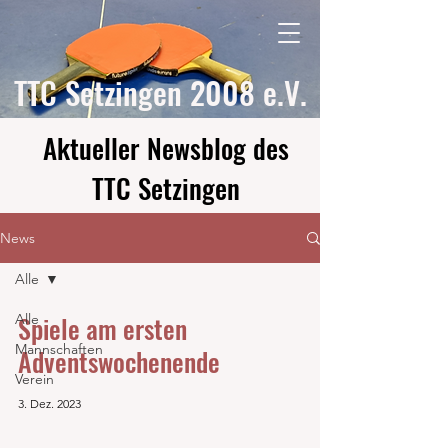
Start
Mannschaften
TTC Setzingen 2008 e.V.
Mitgliederbereich
Datenschutz
Impressum
Aktueller Newsblog des
TTC Setzingen
News
Alle
Spiele am ersten
Alle
Mannschaften
Adventswochenende
Verein
3. Dez. 2023