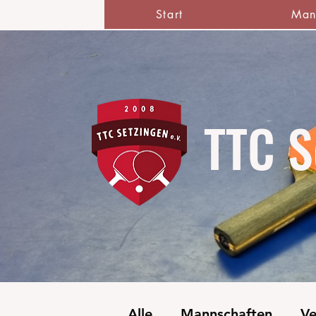
Start
Man
TTC S
Alle
Mannschaften
Ve