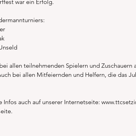
ffest war ein Erfolg.
dermannturniers:
ner
ak
 Unseld
bei allen teilnehmenden Spielern und Zuschauern a
ch bei allen Mitfeiernden und Helfern, die das Ju
Infos auch auf unserer Internetseite: www.ttcsetz
eite.