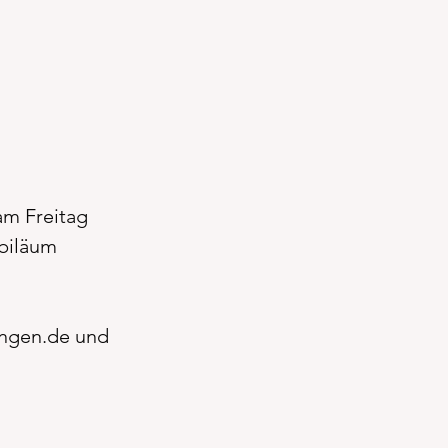
m Freitag 
biläum 
ingen.de und 