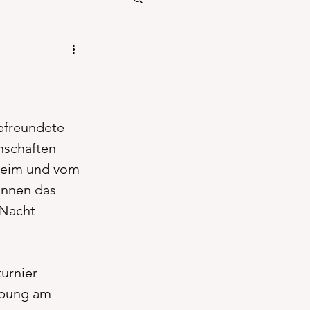
efreundete 
nschaften 
heim und vom 
annen das 
 Nacht 
urnier 
ebung am 