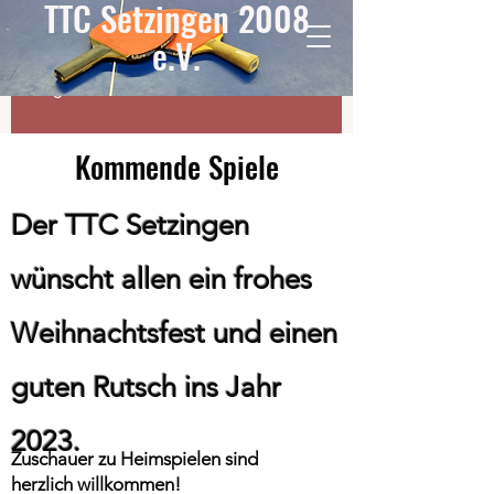
TTC Setzingen 2008
Start
Mannschaften
e.V.
Mitgliederbereich
Datenschutz
Impressum
Kommende Spiele
Der TTC Setzingen
wünscht allen ein frohes
Weihnachtsfest und einen
guten Rutsch ins Jahr
2023.
Zuschauer zu Heimspielen sind
herzlich willkommen!